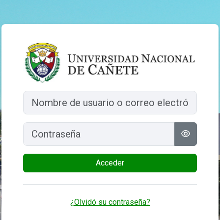
Salta al contenido principal
Entrar a AulaV
Nombre de usuario o correo electrónico
Contraseña
Acceder
¿Olvidó su contraseña?